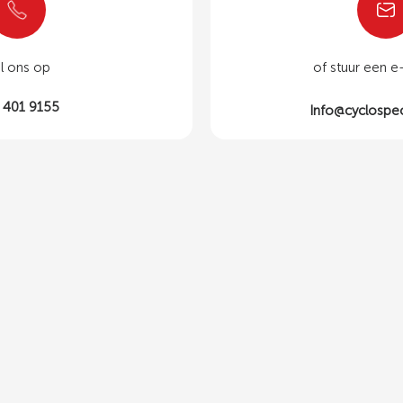
l ons op
of stuur een e
 401 9155
Info@cyclospec