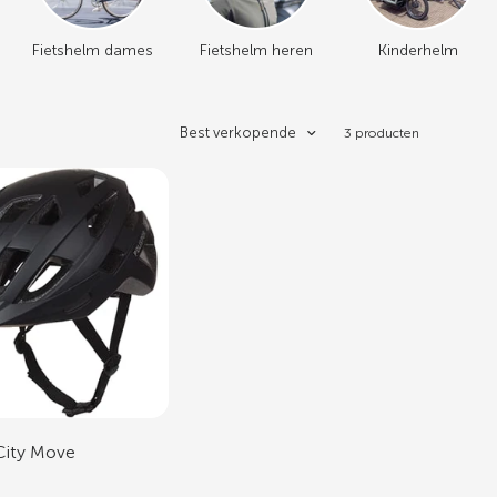
Fietshelm dames
Fietshelm heren
Kinderhelm
Best verkopende
3 producten
 City Move