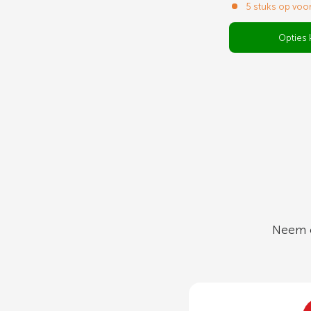
5 stuks op voo
Opties 
Neem c